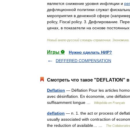
является
снижение
уровня
инфляции
и
ре
дефляционной
политики
служат
фискальн
мероприятия
в
денежной
сфере
(
наприме
policy
,
Fiscal
policy
.
3
.
Дефлирование
.
Пере
ценах
,
в
показатели
на
основе
постоянных
Новый
англо
-
русский
словарь
-
справочник
.
Экономика
Игры ⚽
Нужно сделать НИР?
DEFFERED COMPENSATION
Смотреть что такое "DEFLATION" в
Deflation
— Déflation Pour les articles homo
avec désinflation. En économie, une déflation
suffisamment longue …
Wikipédia en Français
deflation
— n. 1. the act or process of deflat
usually associated with contraction of economic
the reduction of available… …
The Collaborative