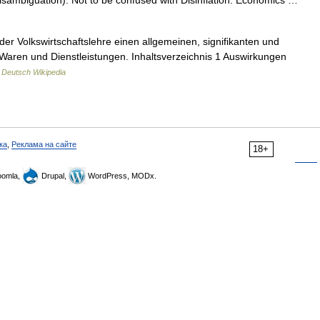
isambiguation). Not to be confused with Disinflation. Economics …
der Volkswirtschaftslehre einen allgemeinen, signifikanten und
Waren und Dienstleistungen. Inhaltsverzeichnis 1 Auswirkungen
…
Deutsch Wikipedia
ка
,
Реклама на сайте
18+
omla,
Drupal,
WordPress, MODx.