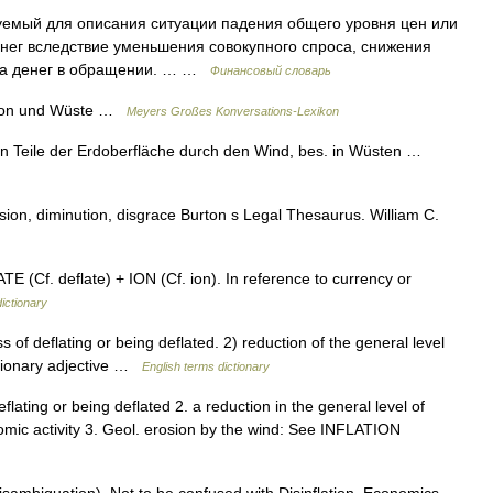
мый для описания ситуации падения общего уровня цен или
нег вследствие уменьшения совокупного спроса, снижения
тва денег в обращении. … …
Финансовый словарь
ation und Wüste …
Meyers Großes Konversations-Lexikon
ern Teile der Erdoberfläche durch den Wind, bes. in Wüsten …
ion, diminution, disgrace Burton s Legal Thesaurus. William C.
E (Cf. deflate) + ION (Cf. ion). In reference to currency or
ictionary
f deflating or being deflated. 2) reduction of the general level
tionary adjective …
English terms dictionary
eflating or being deflated 2. a reduction in the general level of
nomic activity 3. Geol. erosion by the wind: See INFLATION