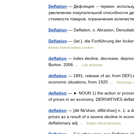
Deflation
— Дефляция – термин используе
увеличение покупательной способности де
стоимости товаров, ограничения количес
Deflation
— Deflation, s. Abrasion, Denud
Deflation
— (lat.), die Fortführung der lock
Kleines Konversations-Lexikon
deflation
— index decline, decrease, depress
Burton. 2006 …
Law dictionary
deflation
— 1891, release of air, from DEFLAT
economic situations, from 1920 …
Etymology d
deflation
— ► NOUN 1) the action or process o
of prices in an economy. DERIVATIVES defla
deflation
— [dē flā′shən, diflā′shən] n. 1. a d
prices as a result of a severe decline in eco
deflationary adj …
English World dictionary