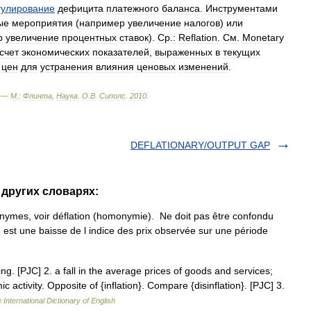
гулирование
дефицита
платежного
баланса
.
Инструментами
ые
мероприятия
(
например
увеличение
налогов
)
или
р
увеличение
процентных
ставок
).
Ср
.
:
Reflation
.
См
.
Monetary
счет
экономических
показателей
,
выраженных
в
текущих
цен
для
устранения
влияния
ценовых
изменений
.
. —
М
.
:
Флинта
,
Наукa
.
О
.
В
.
Сиполс
.
2010
.
DEFLATIONARY/OUTPUT GAP
 других словарях:
nymes, voir déflation (homonymie). Ne doit pas être confondu
 est une baisse de l indice des prix observée sur une période
ing. [PJC] 2. a fall in the average prices of goods and services;
 activity. Opposite of {inflation}. Compare {disinflation}. [PJC] 3.
 International Dictionary of English