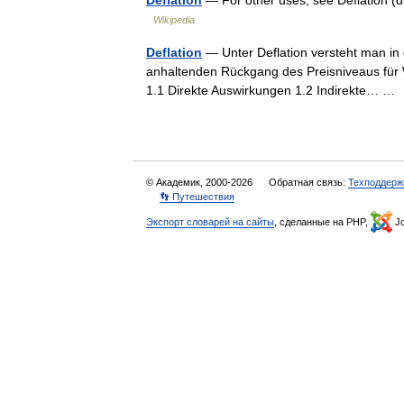
Deflation
— For other uses, see Deflation (d
Wikipedia
Deflation
— Unter Deflation versteht man in 
anhaltenden Rückgang des Preisniveaus für 
1.1 Direkte Auswirkungen 1.2 Indirekte… 
© Академик, 2000-2026
Обратная связь:
Техподдерж
👣 Путешествия
Экспорт словарей на сайты
, сделанные на PHP,
Jo