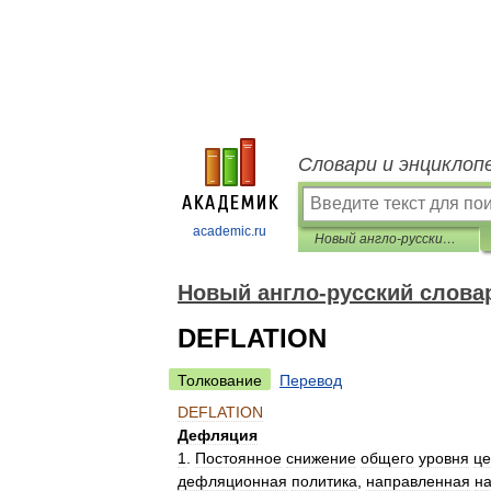
Словари и энциклоп
academic.ru
Новый англо-русский словарь-справочник. Экономика.
Новый англо-русский слова
DEFLATION
Толкование
Перевод
DEFLATION
Дефляция
1
.
Постоянное
снижение
общего
уровня
це
дефляционная
политика
,
направленная
н