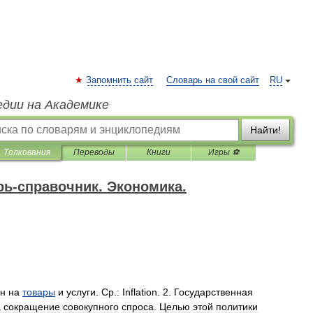
Запомнить сайт
Словарь на свой сайт
RU
едии на Академике
Найти!
Толкования
Переводы
Книги
Игры ⚽
рь-справочник. Экономика.
н
на
товары
и
услуги
.
Ср
.
:
Inflation
.
2
.
Государственная
а
сокращение
совокупного
спроса
.
Целью
этой
политики